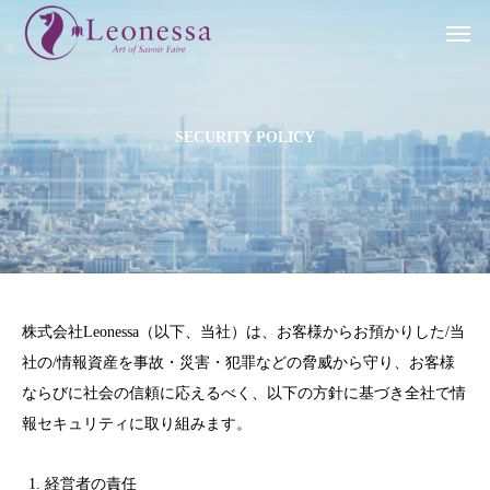
S
E
C
U
R
I
T
Y
P
O
L
I
C
Y
株式会社Leonessa（以下、当社）は、お客様からお預かりした/当
社の/情報資産を事故・災害・犯罪などの脅威から守り、お客様
ならびに社会の信頼に応えるべく、以下の方針に基づき全社で情
報セキュリティに取り組みます。
経営者の責任