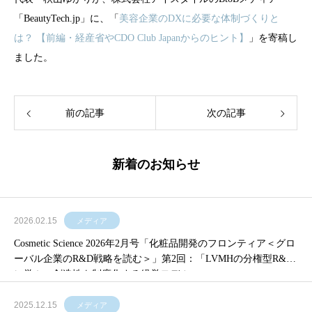
「BeautyTech.jp」に、「
美容企業のDXに必要な体制づくりと
は？ 【前編・経産省やCDO Club Japanからのヒント】
」を寄稿し
ました。
前の記事
次の記事
新着のお知らせ
2026.02.15
メディア
Cosmetic Science 2026年2月号「化粧品開発のフロンティア＜グロ
ーバル企業のR&D戦略を読む＞」第2回：「LVMHの分権型R&D
に学ぶ 創造性を制度化する経営モデル」
2025.12.15
メディア