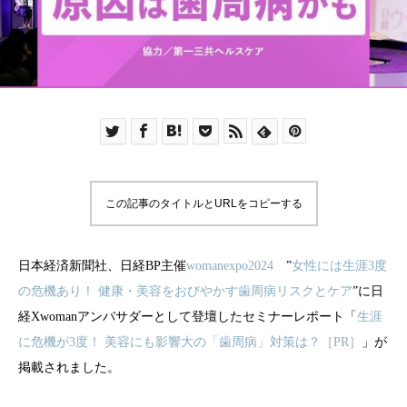
この記事のタイトルとURLをコピーする
日本経済新聞社、日経BP主催
womanexpo2024
”
女性には生涯3度
の危機あり！ 健康・美容をおびやかす歯周病リスクとケア
”に日
経Xwomanアンバサダーとして登壇したセミナーレポート「
生涯
に危機が3度！ 美容にも影響大の「歯周病」対策は？［PR］
」が
掲載されました。